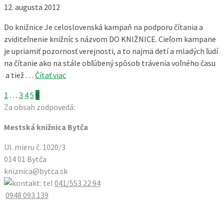
12. augusta 2012
Do knižnice Je celoslovenská kampaň na podporu čítania a
zviditeľnenie knižníc s názvom DO KNIŽNICE. Cieľom kampane
je upriamiť pozornosť verejnosti, a to najmä detí a mladých ľudí
na čítanie ako na stále obľúbený spôsob trávenia voľného času
a tiež …
Čítať viac
Stránkovanie
1
…
3
4
5
6
Za obsah zodpovedá:
príspevkov
Mestská knižnica Bytča
Ul. mieru č. 1020/3
014 01 Bytča
kniznica@bytca.sk
041/553 22 94
0948 093 139