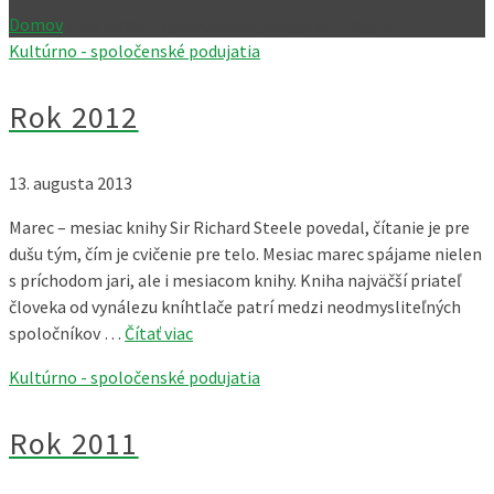
Domov
»
Kultúrno - spoločenské podujatia
- Page 6
Kultúrno - spoločenské podujatia
Rok 2012
13. augusta 2013
Marec – mesiac knihy Sir Richard Steele povedal, čítanie je pre
dušu tým, čím je cvičenie pre telo. Mesiac marec spájame nielen
s príchodom jari, ale i mesiacom knihy. Kniha najväčší priateľ
človeka od vynálezu kníhtlače patrí medzi neodmysliteľných
spoločníkov …
Čítať viac
Kultúrno - spoločenské podujatia
Rok 2011