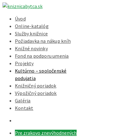
Úvod
Online-katalóg
Služby knižnice
Požiadavka na nákup kníh
Knižné novinky
Fond na podporu umenia
Projekty
Kultúrno – spoločenské
podujatia
Knižničný poriadok
Výpožičný poriadok
Galéria
Kontakt
Pre zrakovo znevýhodnených