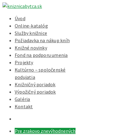
Úvod
Online-katalóg
Služby knižnice
Požiadavka na nákup kníh
Knižné novinky
Fond na podporu umenia
Projekty
Kultúrno – spoločenské
podujatia
Knižničný poriadok
Výpožičný poriadok
Galéria
Kontakt
Pre zrakovo znevýhodnených