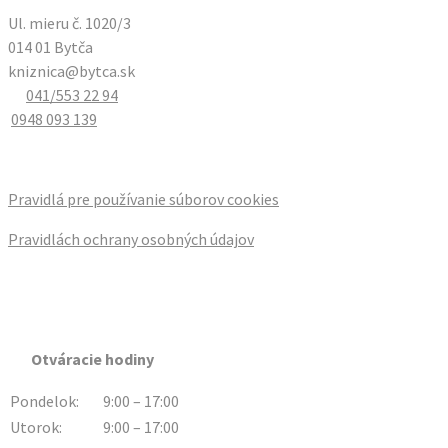
Ul. mieru č. 1020/3
014 01 Bytča
kniznica@bytca.sk
041/553 22 94
0948 093 139
Pravidlá pre používanie súborov cookies
Pravidlách ochrany osobných údajov
Otváracie hodiny
Pondelok:
9:00 – 17:00
Utorok:
9:00 – 17:00