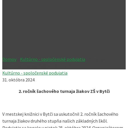
Domov
»
Kultúrno - spoločenské podujatia
»
2. ročník
šachového turnaja žiakov ZŠ v Bytči
Kultúrno - spoločenské podujatia
31. októbra 2024
2. ročník šachového turnaja žiakov ZŠ v Bytči
V mestskej knižnici v Bytči sa uskutočnil 2. ročník šachového
turnaja žiakov druhého stupňa našich základných škôl.
Podujatie sa konalo v piatok 25. októbra 2024. Organizátorom