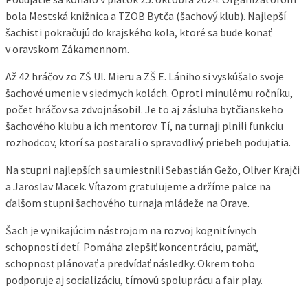
bola Mestská knižnica a TZOB Bytča (šachový klub). Najlepší
šachisti pokračujú do krajského kola, ktoré sa bude konať
v oravskom Zákamennom.
Až 42 hráčov zo ZŠ Ul. Mieru a ZŠ E. Lániho si vyskúšalo svoje
šachové umenie v siedmych kolách. Oproti minulému ročníku,
počet hráčov sa zdvojnásobil. Je to aj zásluha bytčianskeho
šachového klubu a ich mentorov. Tí, na turnaji plnili funkciu
rozhodcov, ktorí sa postarali o spravodlivý priebeh podujatia.
Na stupni najlepších sa umiestnili Sebastián Gežo, Oliver Krajči
a Jaroslav Macek. Víťazom gratulujeme a držíme palce na
ďalšom stupni šachového turnaja mládeže na Orave.
Šach je vynikajúcim nástrojom na rozvoj kognitívnych
schopností detí. Pomáha zlepšiť koncentráciu, pamäť,
schopnosť plánovať a predvídať následky. Okrem toho
podporuje aj socializáciu, tímovú spoluprácu a fair play.