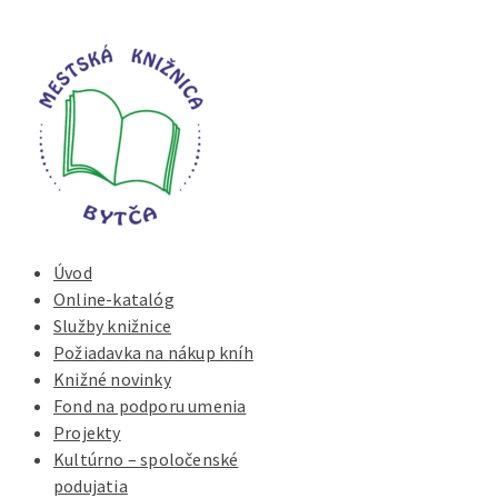
Úvod
Online-katalóg
Služby knižnice
Požiadavka na nákup kníh
Knižné novinky
Fond na podporu umenia
Projekty
Kultúrno – spoločenské
podujatia