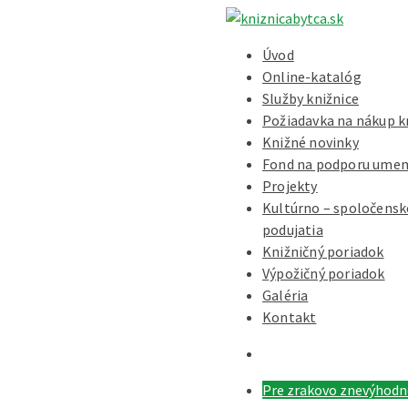
Úvod
Online-katalóg
Služby knižnice
Požiadavka na nákup k
Knižné novinky
Fond na podporu umen
Projekty
Kultúrno – spoločensk
podujatia
Knižničný poriadok
Výpožičný poriadok
Galéria
Kontakt
Pre zrakovo znevýhod