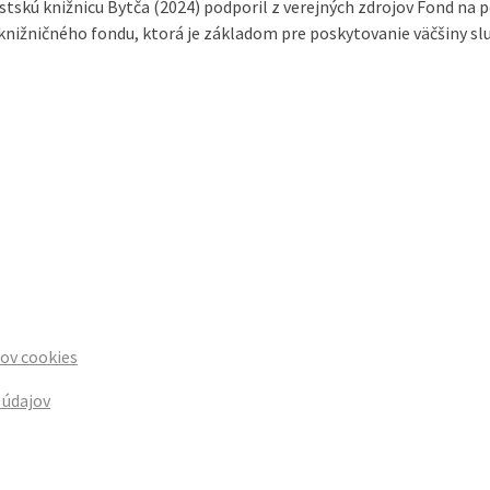
stskú knižnicu Bytča (2024) podporil z verejných zdrojov Fond n
u knižničného fondu, ktorá je základom pre poskytovanie väčšiny s
rov cookies
 údajov