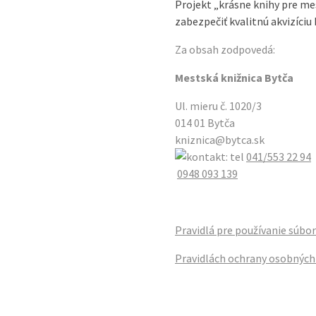
Projekt „krásne knihy pre me
zabezpečiť kvalitnú akvizíci
Za obsah zodpovedá:
Mestská knižnica Bytča
Ul. mieru č. 1020/3
014 01 Bytča
kniznica@bytca.sk
041/553 22 94
0948 093 139
Pravidlá pre používanie súbo
Pravidlách ochrany osobných