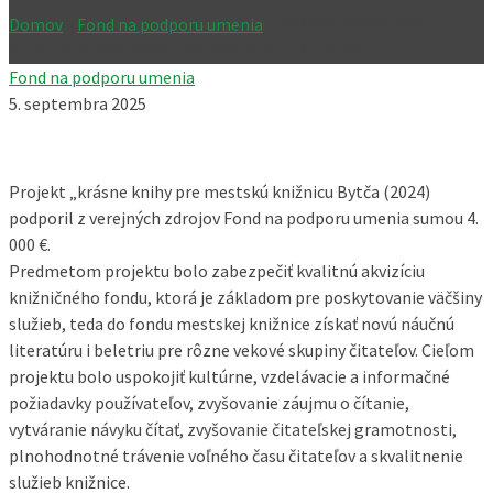
Domov
»
Fond na podporu umenia
»
KRÁSNE KNIHY PRE
ČITATEĽOV MESTSKEJ KNIŽNICE BYTČA (2024)
Fond na podporu umenia
5. septembra 2025
Projekt „krásne knihy pre mestskú knižnicu Bytča (2024)
podporil z verejných zdrojov Fond na podporu umenia sumou 4.
000 €.
Predmetom projektu bolo zabezpečiť kvalitnú akvizíciu
knižničného fondu, ktorá je základom pre poskytovanie väčšiny
služieb, teda do fondu mestskej knižnice získať novú náučnú
literatúru i beletriu pre rôzne vekové skupiny čitateľov. Cieľom
projektu bolo uspokojiť kultúrne, vzdelávacie a informačné
požiadavky používateľov, zvyšovanie záujmu o čítanie,
vytváranie návyku čítať, zvyšovanie čitateľskej gramotnosti,
plnohodnotné trávenie voľného času čitateľov a skvalitnenie
služieb knižnice.