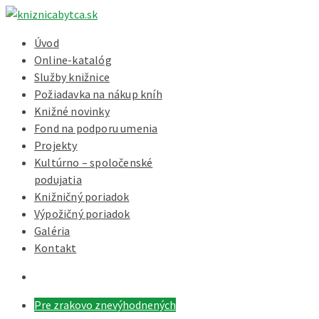
Úvod
Online-katalóg
Služby knižnice
Požiadavka na nákup kníh
Knižné novinky
Fond na podporu umenia
Projekty
Kultúrno – spoločenské
podujatia
Knižničný poriadok
Výpožičný poriadok
Galéria
Kontakt
Pre zrakovo znevýhodnených