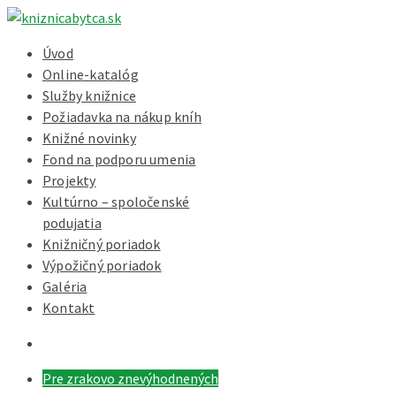
Úvod
Online-katalóg
Služby knižnice
Požiadavka na nákup kníh
Knižné novinky
Fond na podporu umenia
Projekty
Kultúrno – spoločenské
podujatia
Knižničný poriadok
Výpožičný poriadok
Galéria
Kontakt
Pre zrakovo znevýhodnených