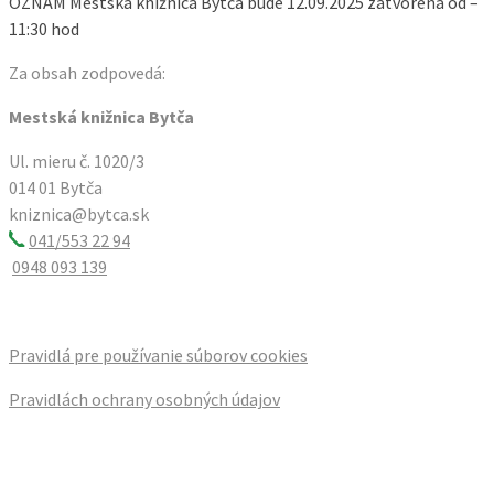
OZNAM Mestská knižnica Bytča bude 12.09.2025 zatvorená od –
11:30 hod
Za obsah zodpovedá:
Mestská knižnica Bytča
Ul. mieru č. 1020/3
014 01 Bytča
kniznica@bytca.sk
041/553 22 94
0948 093 139
Pravidlá pre používanie súborov cookies
Pravidlách ochrany osobných údajov