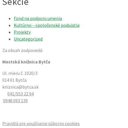
Sekcie
Fond na podporu umenia
Kultúrno – spoločenské podujatia
Projekty
Uncategorized
Za obsah zodpovedá:
Mestská knižnica Bytča
Ul. mieru č. 1020/3
014 01 Bytča
kniznica@bytca.sk
041/553 22 94
0948 093 139
Pravidlá pre používanie súborov cookies