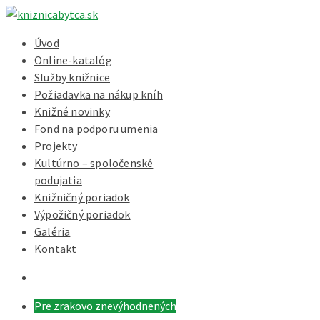
Úvod
Online-katalóg
Služby knižnice
Požiadavka na nákup kníh
Knižné novinky
Fond na podporu umenia
Projekty
Kultúrno – spoločenské
podujatia
Knižničný poriadok
Výpožičný poriadok
Galéria
Kontakt
Pre zrakovo znevýhodnených