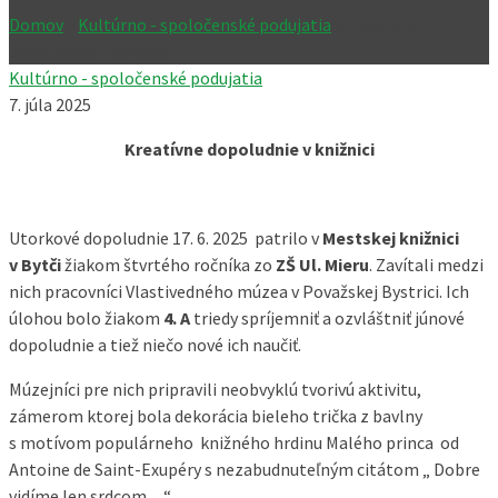
Domov
»
Kultúrno - spoločenské podujatia
»
Kreatívne
dopoludnie v knižnici
Kultúrno - spoločenské podujatia
7. júla 2025
Kreatívne dopoludnie v knižnici
Utorkové dopoludnie 17. 6. 2025 patrilo v
Mestskej knižnici
v Bytči
žiakom štvrtého ročníka zo
ZŠ Ul. Mieru
. Zavítali medzi
nich pracovníci Vlastivedného múzea v Považskej Bystrici. Ich
úlohou bolo žiakom
4. A
triedy spríjemniť a ozvláštniť júnové
dopoludnie a tiež niečo nové ich naučiť.
Múzejníci pre nich pripravili neobvyklú tvorivú aktivitu,
zámerom ktorej bola dekorácia bieleho trička z bavlny
s motívom populárneho knižného hrdinu Malého princa od
Antoine de Saint-Exupéry s nezabudnuteľným citátom „ Dobre
vidíme len srdcom…“.