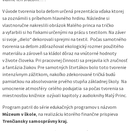
V úvode tvorenia bola deťom určená prezentácia vďaka ktorej
sa zoznámili s príbehom hlavného hrdinu. Následne si
vlastnoručne nakreslili obrázok Malého princa na tričko
a vyfarbili si ho fixkami určenými na prácu s textilom. Na záver
si svoje „dielo“ dekorovali sprejmi na textil. Počas samotného
tvorenia sa deťom zdôrazňoval ekologický rozmer použitého
materiálu a zároveň sa kládol dôraz na vnútorné hodnoty
v živote človeka. Pri pracovnej činnosti sa prejavila ich zručnosť
a fantázia žiakov. Pre samotných štvrtákov bolo toto tvorenie
intenzívnym zážitkom, nakoľko zdekorované tričká budú
pamiatkou na absolvovanie prvého stupňa základnej školy. Na
umocnenie atmosféry celého podujatia sa počas tvorenia sa
miestnosťou knižnice ozývali kapitoly z audioknihy Malý Princ.
Program patril do série edukačných programov s názvom
Múzeum v škole
, na realizáciu ktorého finančne prispieva
Trenčiansky samosprávny kraj.