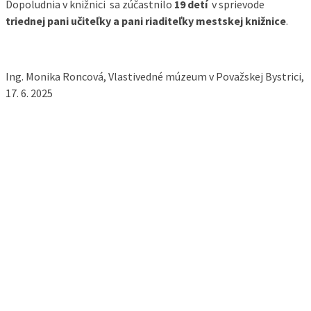
Dopoludnia v knižnici sa zúčastnilo
19
detí
v sprievode
triednej pani učiteľky a pani riaditeľky mestskej knižnice
.
Ing. Monika Roncová, Vlastivedné múzeum v Považskej Bystrici,
17. 6. 2025