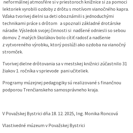
neformálnej atmosfére si v priestoroch knižnice si za pomoci
lektoriek vyrobili ozdoby z drôtu s motívom vianočného kapra.
Vďaka tvorivej dielni sa deti oboznámili s jednoduchými
technikami práce s drôtom a spoznali základné drotárske
náradie. Výsledok svojej činnosti si nadšené odniesli so sebou
domov. Z malých školákov bolo cítiť radosť a nadšenie
z vytvoreného výrobku, ktorý poslúži ako ozdoba na vianočný
stromček.
Tvorivej dielne drôtovania sa v mestskej knižnici zúčastnilo 31
žiakov 1. ročníka v sprievode pani učiteliek.
Programy múzejnej pedagogiky sú realizované s finančnou
podporou Trenčianskeho samosprávneho kraja.
V Považskej Bystrici dňa 18. 12. 2025, Ing. Monika Roncová
Vlastivedné múzeum v Považskej Bystrici