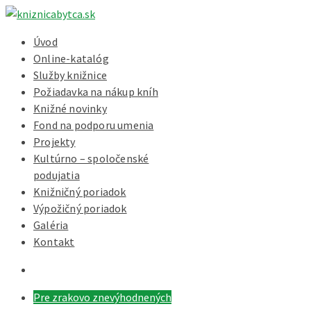
Úvod
Online-katalóg
Služby knižnice
Požiadavka na nákup kníh
Knižné novinky
Fond na podporu umenia
Projekty
Kultúrno – spoločenské
podujatia
Knižničný poriadok
Výpožičný poriadok
Galéria
Kontakt
Pre zrakovo znevýhodnených