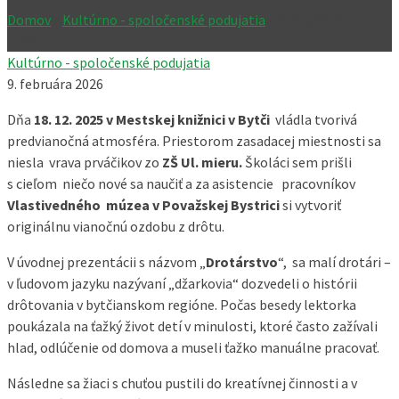
Domov
»
Kultúrno - spoločenské podujatia
»
Malí „džarkovia“ v
knižnici
Kultúrno - spoločenské podujatia
9. februára 2026
Dňa
18. 12. 2025 v Mestskej knižnici v Bytči
vládla tvorivá
predvianočná atmosféra. Priestorom zasadacej miestnosti sa
niesla vrava prváčikov zo
ZŠ Ul. mieru.
Školáci sem prišli
s cieľom niečo nové sa naučiť a za asistencie pracovníkov
Vlastivedného múzea v Považskej Bystrici
si vytvoriť
originálnu vianočnú ozdobu z drôtu.
V úvodnej prezentácii s názvom „
Drotárstvo
“, sa malí drotári –
v ľudovom jazyku nazývaní „džarkovia“ dozvedeli o histórii
drôtovania v bytčianskom regióne. Počas besedy lektorka
poukázala na ťažký život detí v minulosti, ktoré často zažívali
hlad, odlúčenie od domova a museli ťažko manuálne pracovať.
Následne sa žiaci s chuťou pustili do kreatívnej činnosti a v