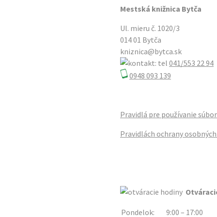
Mestská knižnica Bytča
Ul. mieru č. 1020/3
014 01 Bytča
kniznica@bytca.sk
041/553 22 94
0948 093 139
Pravidlá pre používanie súbo
Pravidlách ochrany osobných
Otváraci
Pondelok:
9:00 – 17:00