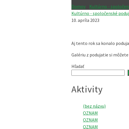
Domov
»
Kultúrno - spoločen
Kultúrno - spoločenské poduj
10. apríla 2023
Aj tento rok sa konalo poduja
Galériu z podujatie si môžete
Hľadať
Aktivity
(bez názvu)
OZNAM
OZNAM
OZNAM