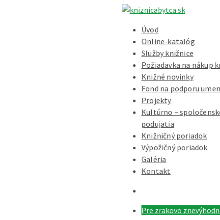
Úvod
Online-katalóg
Služby knižnice
Požiadavka na nákup k
Knižné novinky
Fond na podporu umen
Projekty
Kultúrno – spoločensk
podujatia
Knižničný poriadok
Výpožičný poriadok
Galéria
Kontakt
Pre zrakovo znevýhod