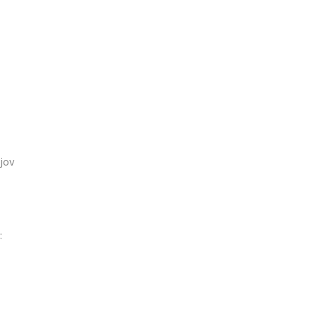
jov
: