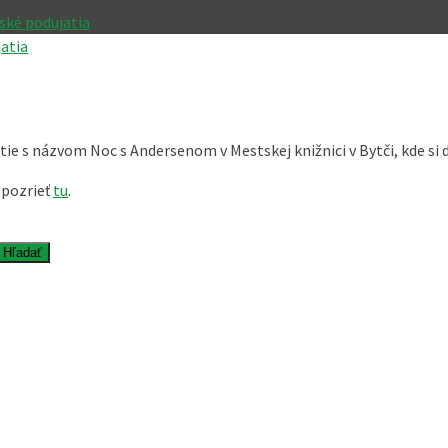
ské podujatia
»
Noc s Andersenom 2023
atia
tie s názvom Noc s Andersenom v Mestskej knižnici v Bytči, kde si 
 pozrieť
tu
.
Hľadať