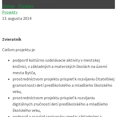
Domov
»
Projekty
»
Projekty 2013
Projekty
13. augusta 2014
Zvieratník
Cieľom projektu je:
podporiť kultúrno vzdelávacie aktivity v mestskej
knižnici, v základných a materských školách na území
mesta Bytča,
prostredníctvom projektu prispieť k rozvíjaniu čitateľskej
gramotnosti detí predškolského a mladšieho školského
veku,
prostredníctvom projektu prispieť k rozvíjaniu
digitálnych zručností detí predškolského a mladšieho
školského veku,
podporiť a rozvíjať spoluprácu medzi základnými a