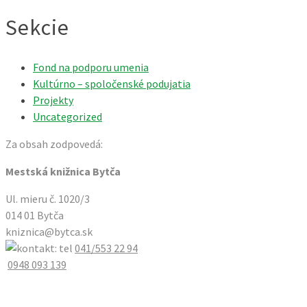
Sekcie
Fond na podporu umenia
Kultúrno – spoločenské podujatia
Projekty
Uncategorized
Za obsah zodpovedá:
Mestská knižnica Bytča
Ul. mieru č. 1020/3
014 01 Bytča
kniznica@bytca.sk
041/553 22 94
0948 093 139