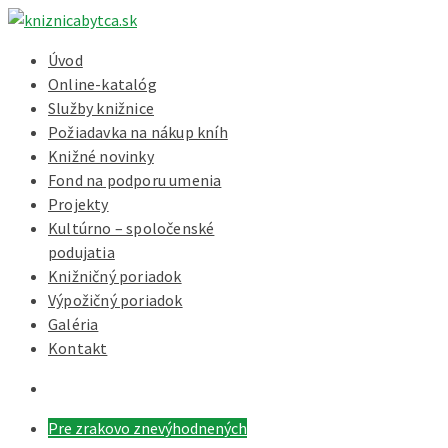
Úvod
Online-katalóg
Služby knižnice
Požiadavka na nákup kníh
Knižné novinky
Fond na podporu umenia
Projekty
Kultúrno – spoločenské
podujatia
Knižničný poriadok
Výpožičný poriadok
Galéria
Kontakt
Pre zrakovo znevýhodnených