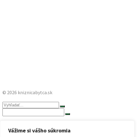
© 2026 kniznicabytca.sk
Search
for:
Search
for:
Úvod
Vážime si vášho súkromia
Online-katalóg
Služby knižnice