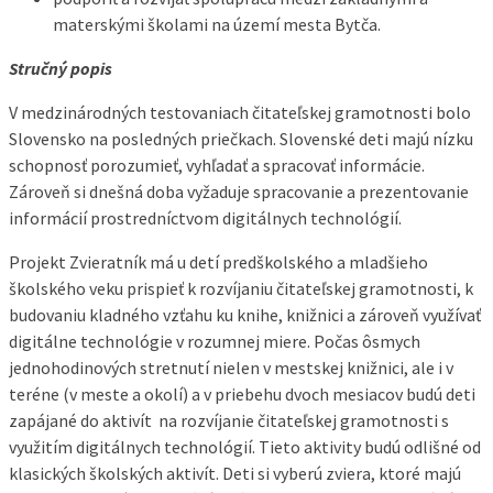
materskými školami na území mesta Bytča.
Stručný popis
V medzinárodných testovaniach čitateľskej gramotnosti bolo
Slovensko na posledných priečkach. Slovenské deti majú nízku
schopnosť porozumieť, vyhľadať a spracovať informácie.
Zároveň si dnešná doba vyžaduje spracovanie a prezentovanie
informácií prostredníctvom digitálnych technológií.
Projekt Zvieratník má u detí predškolského a mladšieho
školského veku prispieť k rozvíjaniu čitateľskej gramotnosti, k
budovaniu kladného vzťahu ku knihe, knižnici a zároveň využívať
digitálne technológie v rozumnej miere. Počas ôsmych
jednohodinových stretnutí nielen v mestskej knižnici, ale i v
teréne (v meste a okolí) a v priebehu dvoch mesiacov budú deti
zapájané do aktivít na rozvíjanie čitateľskej gramotnosti s
využitím digitálnych technológií. Tieto aktivity budú odlišné od
klasických školských aktivít. Deti si vyberú zviera, ktoré majú