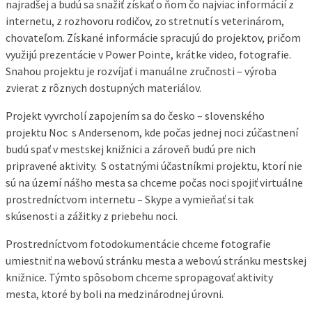
najradšej a budú sa snažiť získať o ňom čo najviac informácií z
internetu, z rozhovoru rodičov, zo stretnutí s veterinárom,
chovateľom. Získané informácie spracujú do projektov, pričom
využijú prezentácie v Power Pointe, krátke video, fotografie.
Snahou projektu je rozvíjať i manuálne zručnosti – výroba
zvierat z rôznych dostupných materiálov.
Projekt vyvrcholí zapojením sa do česko – slovenského
projektu Noc s Andersenom, kde počas jednej noci zúčastnení
budú spať v mestskej knižnici a zároveň budú pre nich
pripravené aktivity. S ostatnými účastníkmi projektu, ktorí nie
sú na území nášho mesta sa chceme počas noci spojiť virtuálne
prostredníctvom internetu – Skype a vymieňať si tak
skúsenosti a zážitky z priebehu noci.
Prostredníctvom fotodokumentácie chceme fotografie
umiestniť na webovú stránku mesta a webovú stránku mestskej
knižnice. Týmto spôsobom chceme spropagovať aktivity
mesta, ktoré by boli na medzinárodnej úrovni.