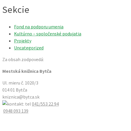
Sekcie
Fond na podporu umenia
Kultúrno – spoločenské podujatia
Projekty
Uncategorized
Za obsah zodpovedá:
Mestská knižnica Bytča
Ul. mieru č. 1020/3
014 01 Bytča
kniznica@bytca.sk
041/553 22 94
0948 093 139