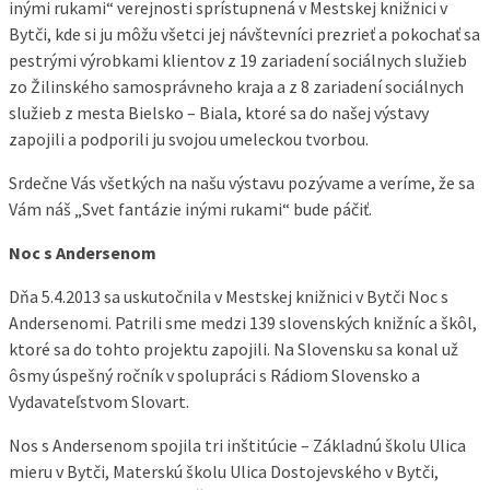
inými rukami“ verejnosti sprístupnená v Mestskej knižnici v
Bytči, kde si ju môžu všetci jej návštevníci prezrieť a pokochať sa
pestrými výrobkami klientov z 19 zariadení sociálnych služieb
zo Žilinského samosprávneho kraja a z 8 zariadení sociálnych
služieb z mesta Bielsko – Biala, ktoré sa do našej výstavy
zapojili a podporili ju svojou umeleckou tvorbou.
Srdečne Vás všetkých na našu výstavu pozývame a veríme, že sa
Vám náš „Svet fantázie inými rukami“ bude páčiť.
Noc s Andersenom
Dňa 5.4.2013 sa uskutočnila v Mestskej knižnici v Bytči Noc s
Andersenomi. Patrili sme medzi 139 slovenských knižníc a škôl,
ktoré sa do tohto projektu zapojili. Na Slovensku sa konal už
ôsmy úspešný ročník v spolupráci s Rádiom Slovensko a
Vydavateľstvom Slovart.
Nos s Andersenom spojila tri inštitúcie – Základnú školu Ulica
mieru v Bytči, Materskú školu Ulica Dostojevského v Bytči,