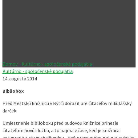
Domov
»
Kultúrno - spoločenské podujatia
»
Rok 2013
Kultúrno - spoločenské podujatia
14. augusta 2014
Bibliobox
Pred Mestskú knižnicu v Bytči dorazil pre čitateľov mikulášsky
darček.
Umiestnenie biblioboxu pred budovou knižnice prinesie
čitateľom novú službu, a to najmä v čase, keď je knižnica
zatvorená z rôznych dôvodov – deň pracovného pokoja, sviatky,