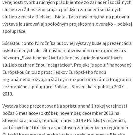
verejnosti tvorbu ručných prác klientov zo zariadení sociálnych
služieb zo Žilinského kraja a poľských zariadení sociálnych
služieb z mesta Bielsko – Biala. Táto naša originálna putovná
výstava je zároveň aj spoločným projektom slovensko – poľskej
spolupráce.
Súčasťou tohto IV. ročníka putovnej výstavy bude aj prezentácia
uskutočnených aktivít nášho realizovaného mikroprojektu s
názvom „Skvalitnenie života klientov zariadení sociálnych
služieb cezhraničnou integráciou“. Projekt je spolufinancovaný
Európskou úniou z prostriedkov Európskeho fondu
regionálneho rozvoja a štátnym rozpočtom v rámci Programu
cezhraničnej spolupráce Poľsko – Slovenská republika 2007 –
2013.
Výstava bude prezentovaná a sprístupnená širokej verejnosti
počas 6 mesiacov (október, november, december 2013 na
Slovensku a január, február, marec 2014 v Poľsku) v múzeách,
kultúrnych inštitúciách a sociálnych zariadeniach v regiónoch
Žilinského samosprávneho kraja a v poľskom meste Bielsko –