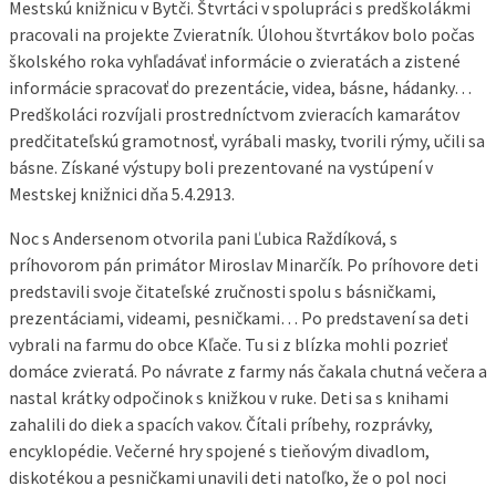
Mestskú knižnicu v Bytči. Štvrtáci v spolupráci s predškolákmi
pracovali na projekte Zvieratník. Úlohou štvrtákov bolo počas
školského roka vyhľadávať informácie o zvieratách a zistené
informácie spracovať do prezentácie, videa, básne, hádanky…
Predškoláci rozvíjali prostredníctvom zvieracích kamarátov
predčitateľskú gramotnosť, vyrábali masky, tvorili rýmy, učili sa
básne. Získané výstupy boli prezentované na vystúpení v
Mestskej knižnici dňa 5.4.2913.
Noc s Andersenom otvorila pani Ľubica Raždíková, s
príhovorom pán primátor Miroslav Minarčík. Po príhovore deti
predstavili svoje čitateľské zručnosti spolu s básničkami,
prezentáciami, videami, pesničkami… Po predstavení sa deti
vybrali na farmu do obce Kľače. Tu si z blízka mohli pozrieť
domáce zvieratá. Po návrate z farmy nás čakala chutná večera a
nastal krátky odpočinok s knižkou v ruke. Deti sa s knihami
zahalili do diek a spacích vakov. Čítali príbehy, rozprávky,
encyklopédie. Večerné hry spojené s tieňovým divadlom,
diskotékou a pesničkami unavili deti natoľko, že o pol noci