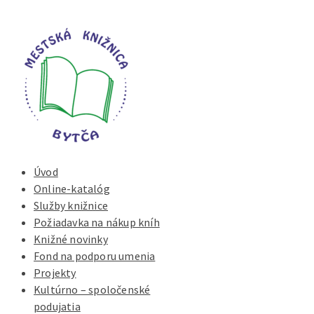
Úvod
Online-katalóg
Služby knižnice
Požiadavka na nákup kníh
Knižné novinky
Fond na podporu umenia
Projekty
Kultúrno – spoločenské
podujatia