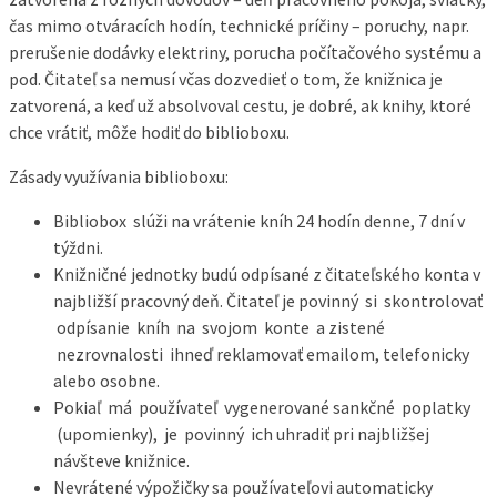
čas mimo otváracích hodín, technické príčiny – poruchy, napr.
prerušenie dodávky elektriny, porucha počítačového systému a
pod. Čitateľ sa nemusí včas dozvedieť o tom, že knižnica je
zatvorená, a keď už absolvoval cestu, je dobré, ak knihy, ktoré
chce vrátiť, môže hodiť do biblioboxu.
Zásady využívania biblioboxu:
Bibliobox slúži na vrátenie kníh 24 hodín denne, 7 dní v
týždni.
Knižničné jednotky budú odpísané z čitateľského konta v
najbližší pracovný deň. Čitateľ je povinný si skontrolovať
odpísanie kníh na svojom konte a zistené
nezrovnalosti ihneď reklamovať e­mailom, telefonicky
alebo osobne.
Pokiaľ má používateľ vygenerované sankčné poplatky
(upomienky), je povinný ich uhradiť pri najbližšej
návšteve knižnice.
Nevrátené výpožičky sa používateľovi automaticky