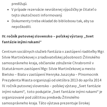
predlžujú.
V prípade rezervácie nevrátenej výpožičky je čitateľ o
tejto skutočnosti informovaný.
Dokumenty treba vkladať do biblioboxu tak, aby sa
nepoškodili.
IV. ročník putovnej slovensko – poľskej výstavy „Svet
fantázie inými rukami“
Centrum sociálnych služieb Fantázia v zastúpení riaditeľky Mgr.
Silvie Martinčekovej v zriaďovateľskej pôsobnosti Žilinského
samosprávneho kraja, občianske združenie Chrabromil v
štatutárnom zastúpení Mgr. Silvie Martinčekovej a mesto
Bielsko – Biala v zastúpení Henryka Juszcyka – Plnomocnik
Prezydenta Miasta organizujú od októbra 2013 do apríla 2014
IV. ročník putovnej slovensko – poľskej výstavy „Svet fantázie
inými rukami“, toto podujatie „Svet fantázie inými rukami“ je
organizované pod záštitou predsedu Žilinského
samosprávneho kraja. Táto výstava prezentuje širokej