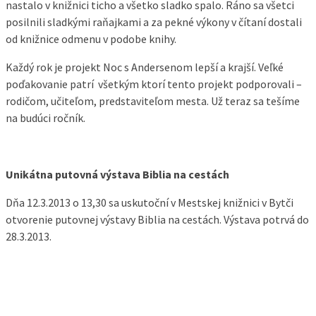
nastalo v knižnici ticho a všetko sladko spalo. Ráno sa všetci
posilnili sladkými raňajkami a za pekné výkony v čítaní dostali
od knižnice odmenu v podobe knihy.
Každý rok je projekt Noc s Andersenom lepší a krajší. Veľké
poďakovanie patrí všetkým ktorí tento projekt podporovali –
rodičom, učiteľom, predstaviteľom mesta. Už teraz sa tešíme
na budúci ročník.
Unikátna putovná výstava Biblia na cestách
Dňa 12.3.2013 o 13,30 sa uskutoční v Mestskej knižnici v Bytči
otvorenie putovnej výstavy Biblia na cestách. Výstava potrvá do
28.3.2013.