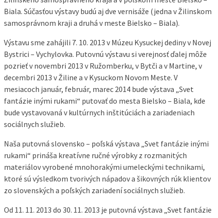
Biala. Súčasťou výstavy budú aj dve vernisáže (jedna v Žilinskom
samosprávnom kraji a druhá v meste Bielsko – Biala).
Výstavu sme zahájili 7. 10. 2013 v Múzeu Kysuckej dediny v Novej
Bystrici – Vychylovka. Putovnú výstavu si verejnosť ďalej môže
pozrieť v novembri 2013 v Ružomberku, v Bytči a v Martine, v
decembri 2013 v Žiline a v Kysuckom Novom Meste. V
mesiacoch január, február, marec 2014 bude výstava „Svet
fantázie inými rukami“ putovať do mesta Bielsko – Biala, kde
bude vystavovaná v kultúrnych inštitúciách a zariadeniach
sociálnych služieb.
Naša putovná slovensko – poľská výstava „Svet fantázie inými
rukami“ prináša kreatívne ručné výrobky z rozmanitých
materiálov vyrobené mnohorakými umeleckými technikami,
ktoré sú výsledkom tvorivých nápadov a šikovných rúk klientov
zo slovenských a poľských zariadení sociálnych služieb.
Od 11. 11. 2013 do 30. 11. 2013 je putovná výstava „Svet fantázie